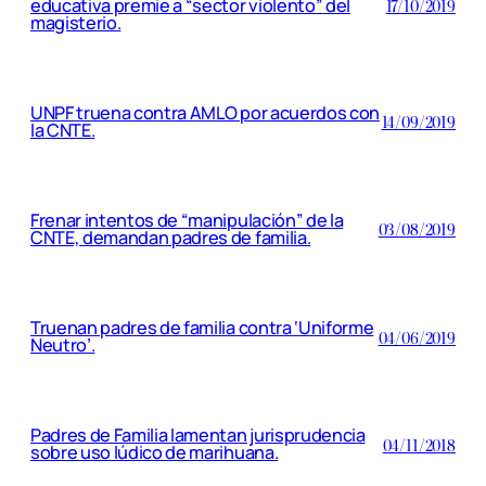
educativa premie a “sector violento” del
17/10/2019
magisterio.
UNPF truena contra AMLO por acuerdos con
14/09/2019
la CNTE.
Frenar intentos de “manipulación” de la
03/08/2019
CNTE, demandan padres de familia.
Truenan padres de familia contra ‘Uniforme
04/06/2019
Neutro’.
Padres de Familia lamentan jurisprudencia
04/11/2018
sobre uso lúdico de marihuana.