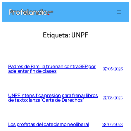
Saltar
al
contenido
Etiqueta:
UNPF
Padres de Familia truenan contra SEP por
07/05/2026
adelantar fin de clases
UNPF intensifica presión para frenar libros
27/08/2023
de texto; lanza ‘Carta de Derechos’
Los profetas del catecismo neoliberal
28/05/2023