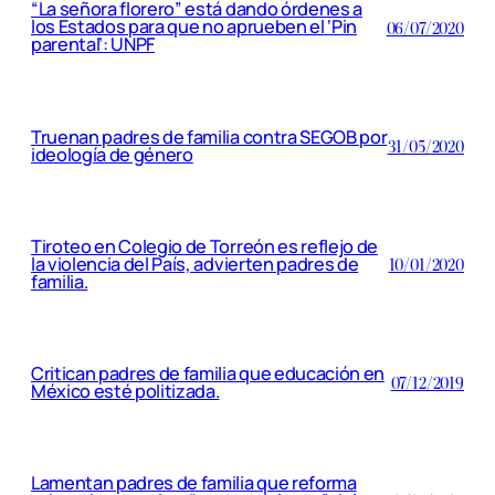
“La señora florero” está dando órdenes a
los Estados para que no aprueben el ‘Pin
06/07/2020
parental’: UNPF
Truenan padres de familia contra SEGOB por
31/05/2020
ideología de género
Tiroteo en Colegio de Torreón es reflejo de
la violencia del País, advierten padres de
10/01/2020
familia.
Critican padres de familia que educación en
07/12/2019
México esté politizada.
Lamentan padres de familia que reforma