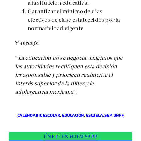
a la situación educativa.
Garantizar el minimo de dias
efectivos de clase establecidos por la
normatividad vigente
Y agregó:
“
La educación no se negocia. Exigimos que
las autoridades rectifiquen esta decisión
irresponsable y prioricen realmente el
interés superior de la niñez y la
adolescencia mexicana”.
CALENDARIO ESCOLAR
, 
EDUCACIÓN
, 
ESCUELA
, 
SEP
, 
UNPF
ÚNETE EN WHATSAPP