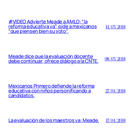
#VIDEO Advierte Meade a AMLO: “la
reforma educativa va”; pide a mexicanos
14/05/2018
“que piensen bien su voto”.
Meade dice que la evaluación docente
08/05/2018
debe continuar; ofrece diálogo a la CNTE.
Mexicanos Primero defiende la reforma
educativa con niños personificando a
27/04/2018
candidatos.
La evaluación de los maestros va: Meade.
17/04/2018