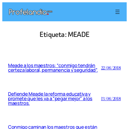
Saltar
al
contenido
Etiqueta:
MEADE
Meade a los maestros: “conmigo tendrán
22/06/2018
certeza laboral, permanencia y seguridad”.
Defiende Meade la reforma educativa y
promete que les va a “pegar mejor” a los
13/06/2018
maestros.
Conmigo caminan los maestros que están