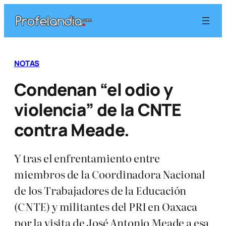
Saltar
al
contenido
NOTAS
Condenan “el odio y
violencia” de la CNTE
contra Meade.
Y tras el enfrentamiento entre
miembros de la Coordinadora Nacional
de los Trabajadores de la Educación
(CNTE) y militantes del PRI en Oaxaca
por la visita de José Antonio Meade a esa