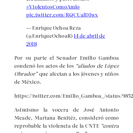
#ViolentosComoAmlo
pic.twitter.com/RQCUalD1wx
— Enrique Ochoa Reza
(@EnriqueOchoaR)
14 de abril de
2018
Por su parte el Senador Emilio Gamboa
condenó los actos de los
“aliados de López
Obrador”
que afectan a los jóvenes y niños
de México.
https://twitter.com/Emilio_Gamboa_/status/98
Asimismo la vocera de José Antonio
Meade, Mariana Benitéz, consideró como
reprobable la violencia de la CNTE
“contra