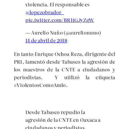
violencia. El responsable es
@lopezobrador_
pic.twitter.com/BR1tGJyZgW
— Aurelio Nuño (@aurelionuno)
14 de abril de 2018
En tanto Enrique Ochoa Reza, dirigente del
PRI, lamentó desde Tabasco la agresión de
los maestros de la CNTE a ciudadanos y
periodistas. Y utilizó la etiqueta
#ViolentosComoAmlo.
Desde Tabasco repudio la
agresión de la CNTE en Oaxaca a
ciudadanos y periodistas.