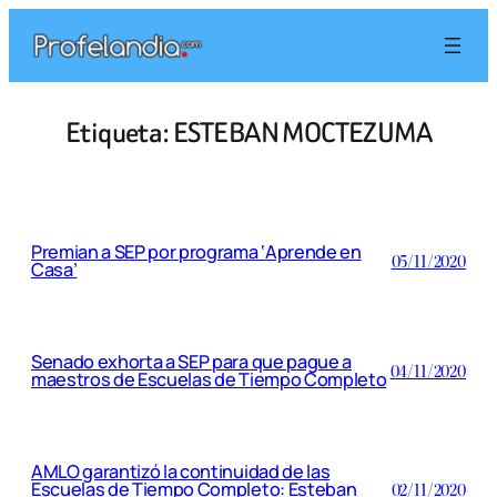
Saltar
al
contenido
Etiqueta:
ESTEBAN MOCTEZUMA
Premian a SEP por programa ‘Aprende en
05/11/2020
Casa’
Senado exhorta a SEP para que pague a
04/11/2020
maestros de Escuelas de Tiempo Completo
AMLO garantizó la continuidad de las
Escuelas de Tiempo Completo: Esteban
02/11/2020