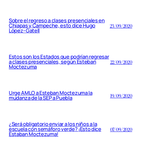
Sobre el regreso a clases presenciales en
Chiapas y Campeche, esto dice Hugo
23/09/2020
López–Gatell
Estos son los Estados que podrían regresar
a clases presenciales, según Esteban
22/09/2020
Moctezuma
Urge AMLO a Esteban Moctezuma la
19/09/2020
mudanza de la SEP a Puebla
¿Será obligatorio enviar a los niños a la
escuela con semáforo verde? ¡Esto dice
07/09/2020
Estaban Moctezuma!