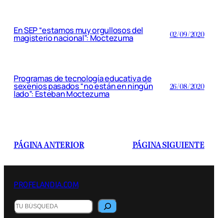
En SEP “estamos muy orgullosos del
02/09/2020
magisterio nacional”: Moctezuma
Programas de tecnología educativa de
sexenios pasados “no están en ningún
26/08/2020
lado”: Esteban Moctezuma
PÁGINA ANTERIOR
PÁGINA SIGUIENTE
PROFELANDIA.COM
Buscar