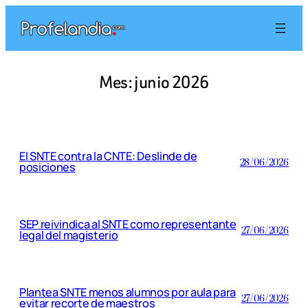
Saltar
al
contenido
Mes:
junio 2026
El SNTE contra la CNTE: Deslinde de
28/06/2026
posiciones
SEP reivindica al SNTE como representante
27/06/2026
legal del magisterio
Plantea SNTE menos alumnos por aula para
27/06/2026
evitar recorte de maestros