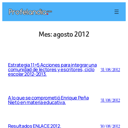
Saltar
al
contenido
Mes:
agosto 2012
Estrategia 11+5 Acciones para integrar una
comunidad de lectores y escritores, ciclo
31/08/2012
escolar 2012-2013.
A lo que se comprometió Enrique Peña
31/08/2012
Nieto en materia educativa.
Resultados ENLACE 2012.
30/08/2012