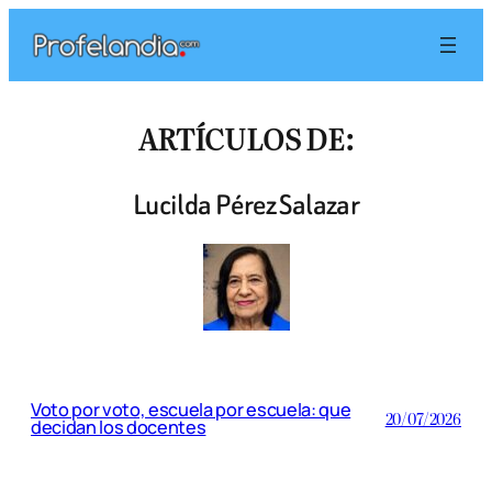
Saltar
al
contenido
ARTÍCULOS DE:
Lucilda Pérez Salazar
Voto por voto, escuela por escuela: que
20/07/2026
decidan los docentes