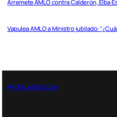
Arremete AMLO contra Calderón, Elba Esth
Vapulea AMLO a Ministro jubilado: “¿Cuá
PROFELANDIA.COM