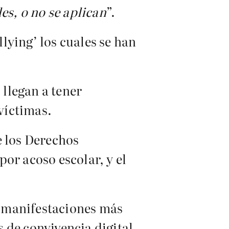
es, o no se aplican
”.
lying’ los cuales se han
 llegan a tener
 víctimas.
e los Derechos
or acoso escolar, y el
s manifestaciones más
s de convivencia digital.