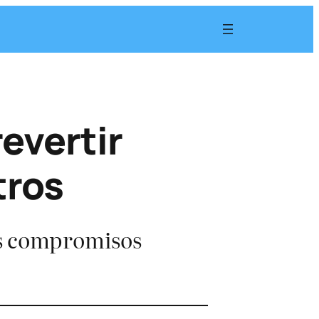
evertir
tros
es compromisos