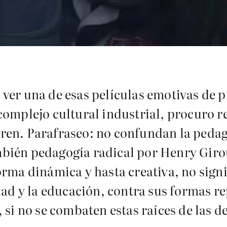
ver una de esas películas emotivas de p
omplejo cultural industrial, procuro re
ren. Parafraseo: no confundan la pedago
ién pedagogía radical por Henry Giroux
orma dinámica y hasta creativa, no sign
dad y la educación, contra sus formas r
, si no se combaten estas raíces de las