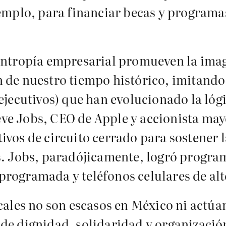
jemplo, para financiar becas y program
antropía empresarial promueven la imag
 de nuestro tiempo histórico, imitando 
ejecutivos) que han evolucionado la lóg
Steve Jobs, CEO de Apple y accionista ma
vos de circuito cerrado para sostener l
s. Jobs, paradójicamente, logró progra
rogramada y teléfonos celulares de alt
cales no son escasos en México ni actúa
de dignidad, solidaridad y organizació