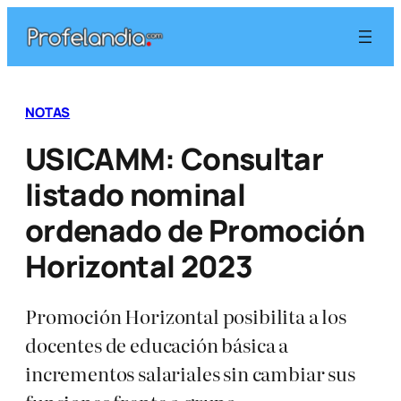
Saltar
al
contenido
NOTAS
USICAMM: Consultar
listado nominal
ordenado de Promoción
Horizontal 2023
Promoción Horizontal posibilita a los
docentes de educación básica a
incrementos salariales sin cambiar sus