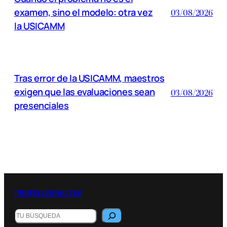
examen, sino el modelo: otra vez
03/08/2026
la USICAMM
Tras error de la USICAMM, maestros
exigen que las evaluaciones sean
03/08/2026
presenciales
PROFELANDIA.COM
B
u