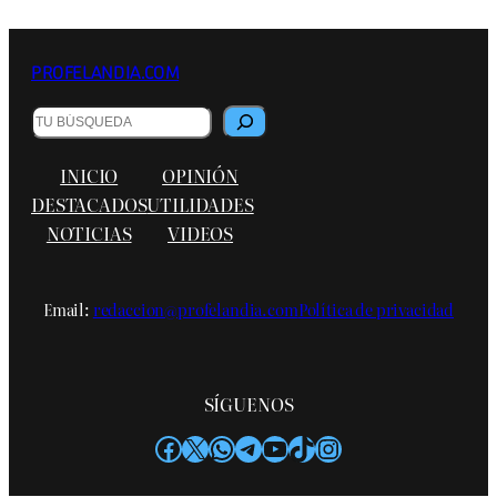
PROFELANDIA.COM
B
u
s
INICIO
OPINIÓN
c
a
DESTACADOS
UTILIDADES
r
NOTICIAS
VIDEOS
Email:
redaccion@profelandia.com
Política de privacidad
SÍGUENOS
Facebook
X
WhatsApp
Telegram
YouTube
TikTok
Instagram