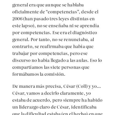
general era que aunque se hablaba
oficialmente de “competencias”, desde el
2006 (han pasado tres leyes distintas en
este lapso), no se enseñaba ni se aprendía
por competencias. Ese era el diagnóstico
general. Por tanto, no se renunciaba, al
contrario, se reafirmaba que había que
trabajar por competencias, pero ese
discurso no había llegado a las aulas. Eso lo
compartíamos las siete personas que
formábamos la comisión.
De manera más precisa, César (Coll) y yo…
César, vamos a decirlo claramente, yo
estaba de acuerdo, pero siempre ha habido
un liderazgo claro de César, identificaba
que la dificultad estaba (en el hecho) en que