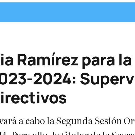
ia Ramírez para l
2023-2024: Superv
irectivos
evará a cabo la Segunda Sesión O
. Para ello, la titular de la Sec