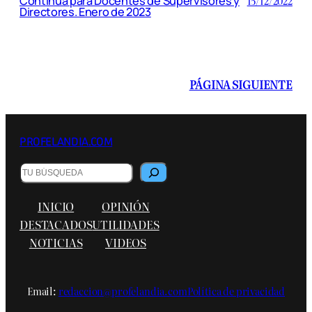
Continua para Docentes de Supervisores y
15/12/2022
Directores. Enero de 2023
PÁGINA SIGUIENTE
PROFELANDIA.COM
Buscar
INICIO
OPINIÓN
DESTACADOS
UTILIDADES
NOTICIAS
VIDEOS
Email:
redaccion@profelandia.com
Política de privacidad