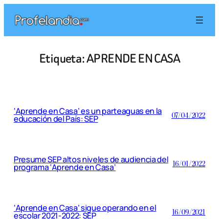
Saltar
al
contenido
Etiqueta:
APRENDE EN CASA
‘Aprende en Casa’ es un parteaguas en la
07/04/2022
educación del País: SEP
Presume SEP altos niveles de audiencia del
16/01/2022
programa ‘Aprende en Casa’
‘Aprende en Casa’ sigue operando en el
16/09/2021
escolar 2021-2022: SEP