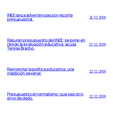
INEE lanza advertencias por recorte
24/12/2018
presupuestal.
Rasuran presupuesto del INEE; se pone en
riesgo la evaluación educativa, acusa
23/12/2018
Teresa Bracho.
Reinventar la política educativa: una
22/12/2018
maldición sexenal.
Presupuesto al normalismo: que sea otro
22/12/2018
error de dedo.