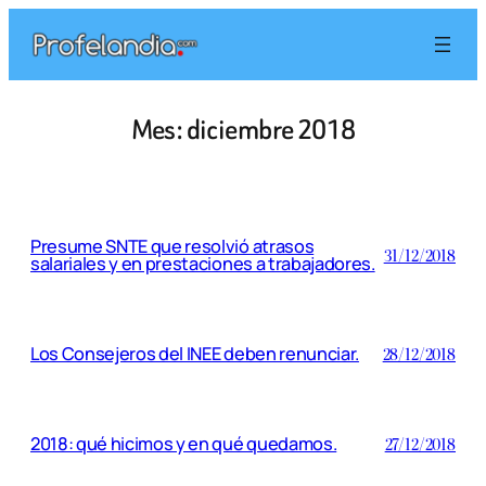
Saltar
al
contenido
Mes:
diciembre 2018
Presume SNTE que resolvió atrasos
31/12/2018
salariales y en prestaciones a trabajadores.
Los Consejeros del INEE deben renunciar.
28/12/2018
2018: qué hicimos y en qué quedamos.
27/12/2018