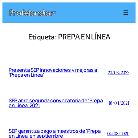
Saltar
al
contenido
Etiqueta:
PREPA EN LÍNEA
Presenta SEP innovaciones y mejoras a
20/03/2022
‘Prepa en Línea’
SEP abre segunda convocatoria de ‘Prepa
18/04/2021
en Línea’ 2021
SEP garantiza pago a maestros de ‘Prepa
04/08/2020
en Línea’ en septiembre