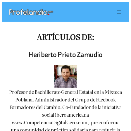
Saltar
al
contenido
ARTÍCULOS DE:
Heriberto Prieto Zamudio
Profesor de Bachillerato General Estatal en la Mixteca
Poblana. Administrador del Grupo de Facebook
Formadores del Cambio. Co-Fundador de la iniciativa
social iberoamericana
www.CompetenciaDigitalCero.com, que conforma
una comunidad de práctica solidaria para reducir la