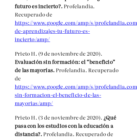
futuro es incierto?.
Profelandia.
Recuperado de
https://www.google.com/amp/s/profelandia.com
de-aprendizajes-tu-futuro-es-
incierto/amp/
Prieto H. (9 de noviembre de 2020).
Evaluación sin formación: el “beneficio”
de las mayorías.
Profelandia. Recuperado
de
https://www.google.com/amp/s/profelandia.com
sin-formacion-el-beneficio-de-las-
mayorias/amp/
Prieto H. (3 de noviembre de 2020).
¿Qué
pasa con los estudios con la educación a
distancia?.
Profelandia. Recuperado de