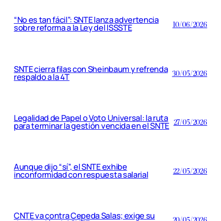
“No es tan fácil”: SNTE lanza advertencia
10/06/2026
sobre reforma a la Ley del ISSSTE
SNTE cierra filas con Sheinbaum y refrenda
30/05/2026
respaldo a la 4T
Legalidad de Papel o Voto Universal: la ruta
27/05/2026
para terminar la gestión vencida en el SNTE
Aunque dijo “sí”, el SNTE exhibe
22/05/2026
inconformidad con respuesta salarial
CNTE va contra Cepeda Salas; exige su
20/05/2026