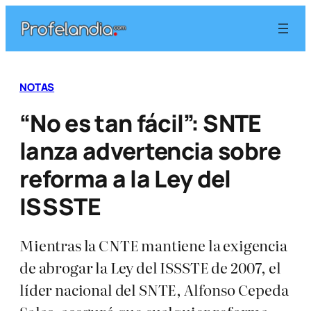
Saltar
al
contenido
NOTAS
“No es tan fácil”: SNTE
lanza advertencia sobre
reforma a la Ley del
ISSSTE
Mientras la CNTE mantiene la exigencia
de abrogar la Ley del ISSSTE de 2007, el
líder nacional del SNTE, Alfonso Cepeda