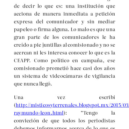
de decir lo que es: una institución que
acciona de manera inmediata a petición
expresa del comunicador y sin mediar
papeleo o firma alguna. Lo malo es que una
gran parte de los comunicadores le ha
creído a pie juntillas al comisionado y no se
acercan ni les interesa conocer lo que es la
CEAPP. Como político en campaña, ese
comisionado prometió hace casi dos años
un sistema de videocámaras de vigilancia
que nunca llegó.
Una vez escribí
(
http://misticosyterrenales.blogspot.mx/2015/03
raymundo-leon.html
): “Tengo la
convicción de que todos los periodistas
debemos informarnos acerca de lo que es