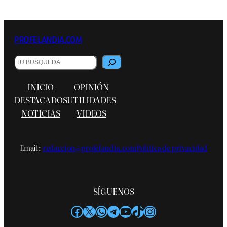
PROFELANDIA.COM
B
u
s
INICIO
OPINIÓN
c
a
DESTACADOS
UTILIDADES
r
NOTICIAS
VIDEOS
Email:
redaccion@profelandia.com
Política de privacidad
SÍGUENOS
Facebook
X
WhatsApp
Telegram
YouTube
TikTok
Instagram