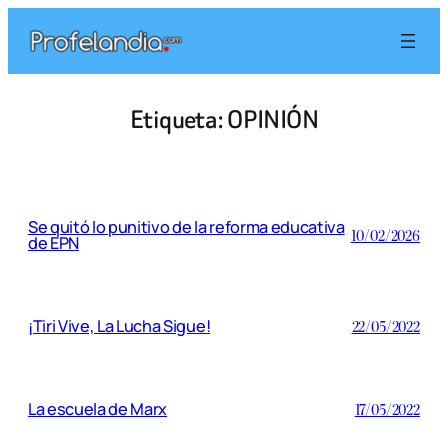
Saltar
al
contenido
Etiqueta:
OPINIÓN
Se quitó lo punitivo de la reforma educativa
10/02/2026
de EPN
¡Tiri Vive, La Lucha Sigue!
22/05/2022
La escuela de Marx
17/05/2022