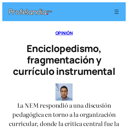
Saltar
al
contenido
OPINIÓN
Enciclopedismo,
fragmentación y
currículo instrumental
La NEM respondió a una discusión
pedagógica en torno a la organización
curricular, donde la crítica central fue la