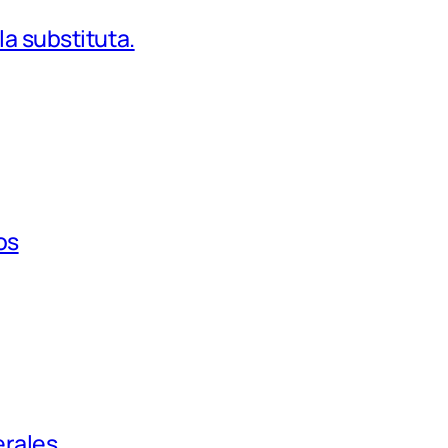
a substituta.
os
rales.