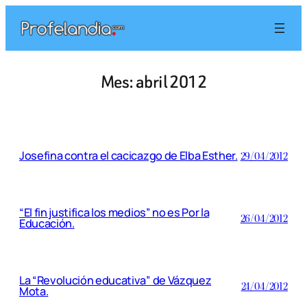
Saltar
al
contenido
Mes:
abril 2012
Josefina contra el cacicazgo de Elba Esther.
29/04/2012
“El fin justifica los medios” no es Por la
26/04/2012
Educación.
La “Revolución educativa” de Vázquez
24/04/2012
Mota.