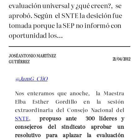
evaluación universal y ¿qué creen?, se
aprobó. Según el SNTE la desición fue
tomada porque la SEP no informó con
oportunidad los…
JOSÉ ANTONIO MARTÍNEZ
21/04/2012
GUTIÉRREZ
@JamG_CliO
Nos enteramos que anoche, la Maestra
Elba Esther Gordillo en la sesión
extraordinaria del Consejo Nacional del
SNTE
,
propuso ante 300 líderes y
consejeros del sindicato aprobar un
resolutivo para aplazar la evaluación