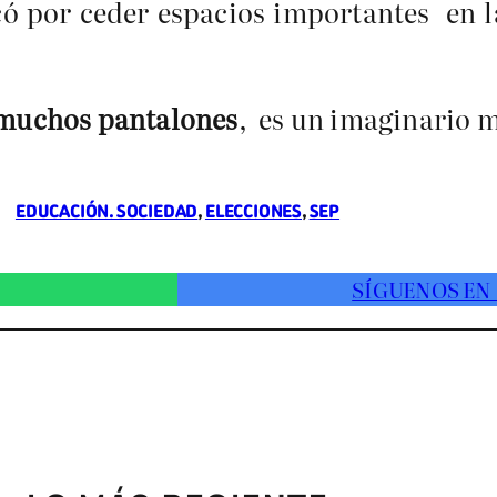
có por ceder espacios importantes en l
y muchos pantalones
, es un imaginario m
EDUCACIÓN. SOCIEDAD
, 
ELECCIONES
, 
SEP
SÍGUENOS EN