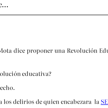
se…
z Mota dice proponer una Revolución 
olución educativa?
recho.
a los delirios de quien encabezara la
SE