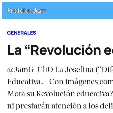
Saltar
al
contenido
GENERALES
La “Revolución 
@JamG_CliO La Josefina (“Dif
Educativa. Con imágenes como 
Mota su Revolución educativa?
ni prestarán atención a los d