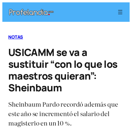
Saltar
al
contenido
NOTAS
USICAMM se va a
sustituir “con lo que los
maestros quieran”:
Sheinbaum
Sheinbaum Pardo recordó además que
este año se incrementó el salario del
magisterio en un 10 %.