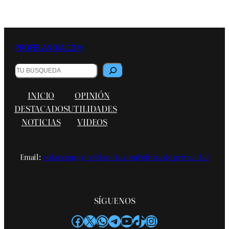
PROFELANDIA.COM
B
u
s
INICIO
OPINIÓN
c
a
DESTACADOS
UTILIDADES
r
NOTICIAS
VIDEOS
Email:
redaccion@profelandia.com
Política de privacidad
SÍGUENOS
Facebook
X
WhatsApp
Telegram
YouTube
TikTok
Instagram