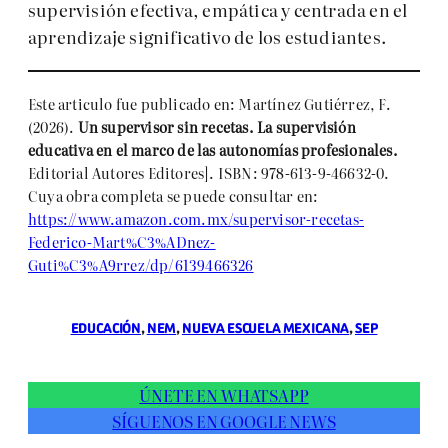
supervisión efectiva, empática y centrada en el
aprendizaje significativo de los estudiantes.
Este articulo fue publicado en: Martínez Gutiérrez, F.
(2026).
Un supervisor sin recetas. La supervisión
educativa en el marco de las autonomías profesionales.
Editorial Autores Editores]. ISBN: 978-613-9-46632-0.
Cuya obra completa se puede consultar en:
https://www.amazon.com.mx/supervisor-recetas-
Federico-Mart%C3%ADnez-
Guti%C3%A9rrez/dp/6139466326
EDUCACIÓN
, 
NEM
, 
NUEVA ESCUELA MEXICANA
, 
SEP
ÚNETE EN WHATSAPP
SÍGUENOS EN GOOGLE NEWS