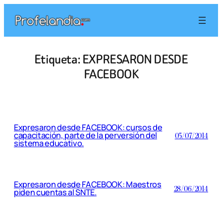
Saltar
al
contenido
Etiqueta:
EXPRESARON DESDE
FACEBOOK
Expresaron desde FACEBOOK: cursos de
capacitación, parte de la perversión del
05/07/2014
sistema educativo.
Expresaron desde FACEBOOK: Maestros
28/06/2014
piden cuentas al SNTE.