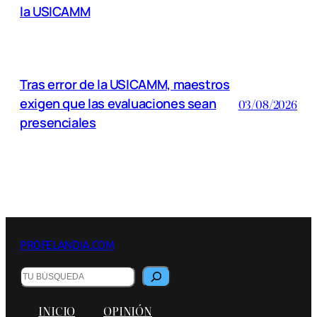
la USICAMM
Tras error de la USICAMM, maestros
exigen que las evaluaciones sean
03/08/2026
presenciales
PROFELANDIA.COM
Buscar
INICIO
OPINIÓN