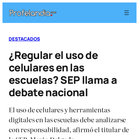
Saltar
al
contenido
DESTACADOS
¿Regular el uso de
celulares en las
escuelas? SEP llama a
debate nacional
El uso de celulares y herramientas
digitales en las escuelas debe analizarse
con responsabilidad, afirmó el titular de