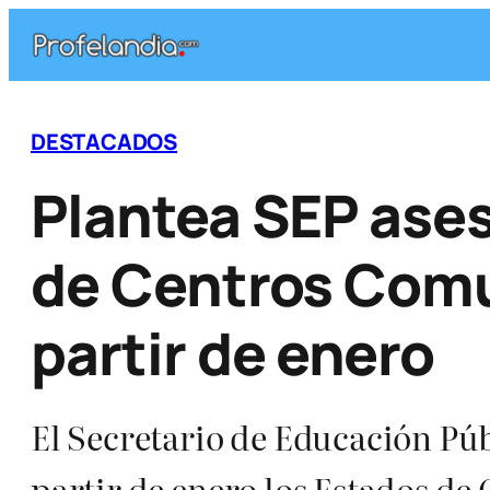
Saltar
al
contenido
DESTACADOS
Plantea SEP ases
de Centros Comu
partir de enero
El Secretario de Educación Pú
partir de enero los Estados d