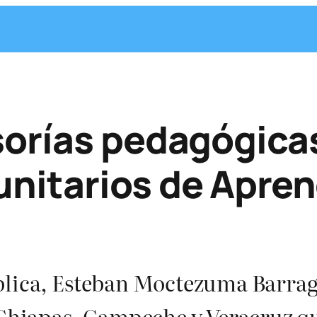
orías pedagógicas
nitarios de Apren
blica, Esteban Moctezuma Barrag
e Chiapas, Campeche y Veracruz q