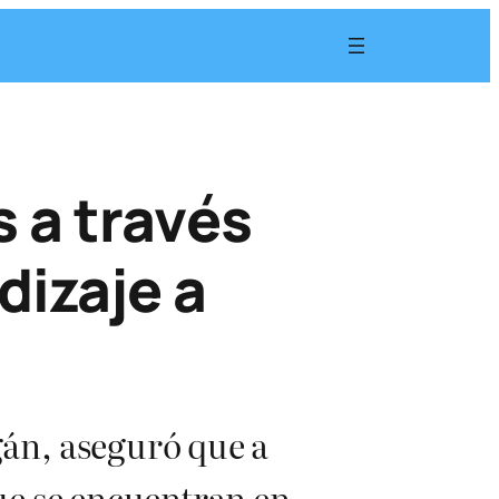
 a través
dizaje a
án, aseguró que a
ue se encuentran en