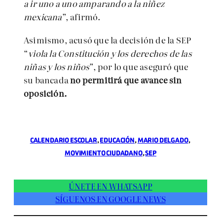
a ir uno a uno amparando a la niñez
mexicana
”, afirmó.
Asimismo, acusó que la decisión de la SEP
“
viola la Constitución y los derechos de las
niñas y los niños
”, por lo que aseguró que
su bancada
no permitirá que avance sin
oposición.
CALENDARIO ESCOLAR
, 
EDUCACIÓN
, 
MARIO DELGADO
, 
MOVIMIENTO CIUDADANO
, 
SEP
ÚNETE EN WHATSAPP
SÍGUENOS EN GOOGLE NEWS