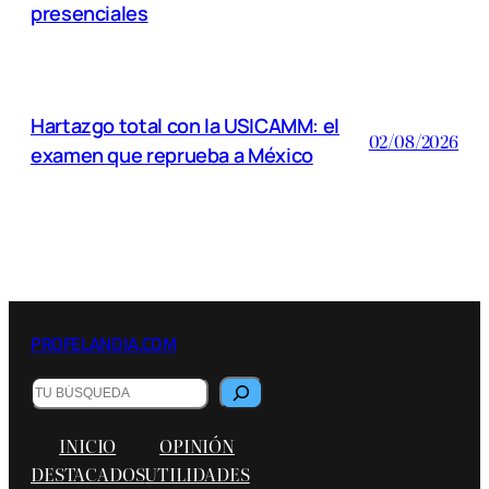
presenciales
Hartazgo total con la USICAMM: el
02/08/2026
examen que reprueba a México
PROFELANDIA.COM
Buscar
INICIO
OPINIÓN
DESTACADOS
UTILIDADES