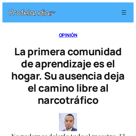
Saltar
al
contenido
OPINIÓN
La primera comunidad
de aprendizaje es el
hogar. Su ausencia deja
el camino libre al
narcotráfico
No podemos dejarlo todo al maestro. El