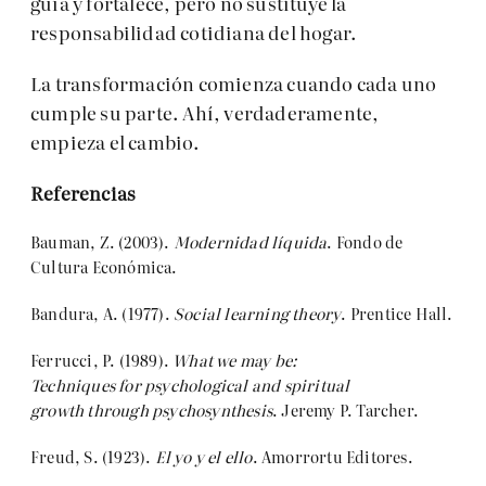
guía y fortalece, pero no sustituye la
responsabilidad cotidiana del hogar.
La transformación comienza cuando cada uno
cumple su parte. Ahí, verdaderamente,
empieza el cambio.
Referencias
Bauman, Z. (2003).
Modernidad líquida
. Fondo de
Cultura Económica.
Bandura, A. (1977).
Social
learning
theory
. Prentice Hall.
Ferrucci, P. (1989).
What
we
may
be:
Techniques
for
psychological
and spiritual
growth
through
psychosynthesis
. Jeremy P. Tarcher.
Freud, S. (1923).
El yo y el ello
. Amorrortu Editores.