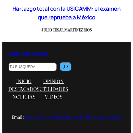
Hartazgo total con la USICAMM: el examen
que reprueba a México
JULIO CÉSAR MARTÍNEZ RÍOS
PROFELANDIA.COM
B
u
s
INICIO
OPINIÓN
c
a
DESTACADOS
UTILIDADES
r
NOTICIAS
VIDEOS
Email:
redaccion@profelandia.com
Política de privacidad