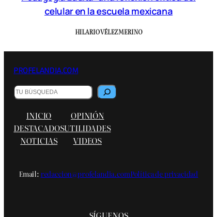
celular en la escuela mexicana
HILARIO VÉLEZ MERINO
PROFELANDIA.COM
B
u
s
INICIO
OPINIÓN
c
a
DESTACADOS
UTILIDADES
r
NOTICIAS
VIDEOS
Email:
redaccion@profelandia.com
Política de privacidad
SÍGUENOS