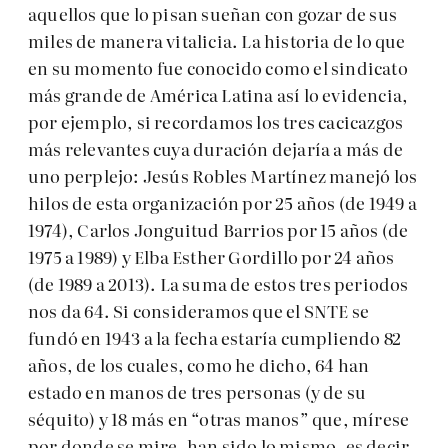
aquellos que lo pisan sueñan con gozar de sus
miles de manera vitalicia. La historia de lo que
en su momento fue conocido como el sindicato
más grande de América Latina así lo evidencia,
por ejemplo, si recordamos los tres cacicazgos
más relevantes cuya duración dejaría a más de
uno perplejo: Jesús Robles Martínez manejó los
hilos de esta organización por 25 años (de 1949 a
1974), Carlos Jonguitud Barrios por 15 años (de
1975 a 1989) y Elba Esther Gordillo por 24 años
(de 1989 a 2013). La suma de estos tres periodos
nos da 64. Si consideramos que el SNTE se
fundó en 1943 a la fecha estaría cumpliendo 82
años, de los cuales, como he dicho, 64 han
estado en manos de tres personas (y de su
séquito) y 18 más en “otras manos” que, mírese
por donde se mire, han sido lo mismo, es decir,