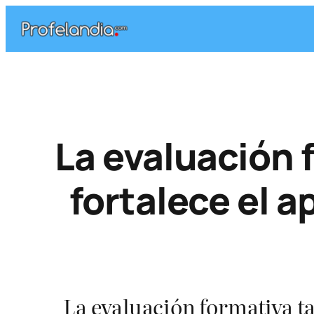
Saltar
al
contenido
La evaluación f
fortalece el a
La evaluación formativa ta