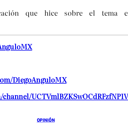
cación que hice sobre el tema 
oAnguloMX
.com/DiegoAnguloMX
om/channel/UCTVmlBZKSwOCdRFzfNP1
OPINIÓN