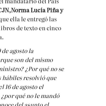
el mandatario del País
SCJN,Norma Lucía Piña y
que ella le entregó las
libros de texto en cinco
a.
 de agosto la
porque son del mismo
ministro? ¿Por qué no se
s hábiles resolvió que
 16 de agosto el
, ¿por qué no le mandó
onoce del asunto el