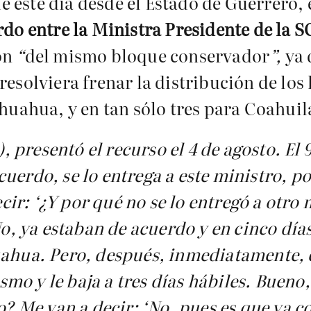
 este día desde el Estado de Guerrero, 
do entre la Ministra Presidente de la 
on
“
del mismo bloque conservador
”,
ya 
esolviera frenar la distribución de los 
ihuahua, y en tan sólo tres para Coahuil
presentó el recurso el 4 de agosto. El 9
cuerdo, se lo entrega a este ministro, 
r: ‘¿Y por qué no se lo entregó a otro 
No, ya estaban de acuerdo y en cinco día
uahua. Pero, después, inmediatamente, el
mo y le baja a tres días hábiles. Bueno
o? Me van a decir: ‘No, pues es que ya c