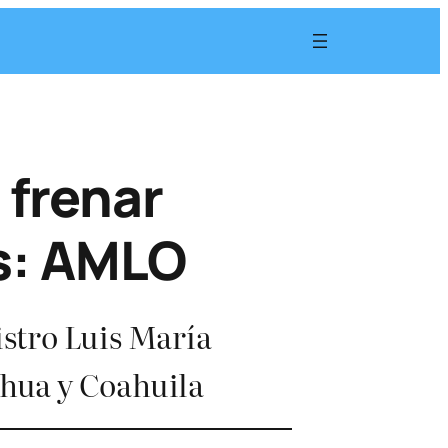
 frenar
os: AMLO
istro Luis María
ahua y Coahuila