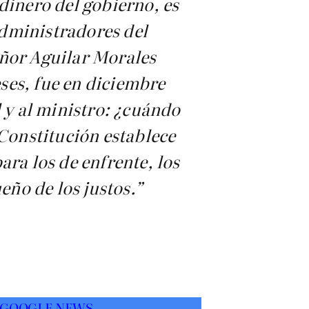
dinero del gobierno, es
administradores del
eñor Aguilar Morales
eses, fue en diciembre
l y al ministro: ¿cuándo
 Constitución establece
para los de enfrente, los
eño de los justos.”
 GOOGLE NEWS