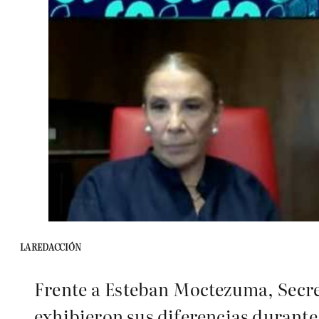
LA REDACCIÓN
Frente a Esteban Moctezuma, Secr
exhibieron sus diferencias durant