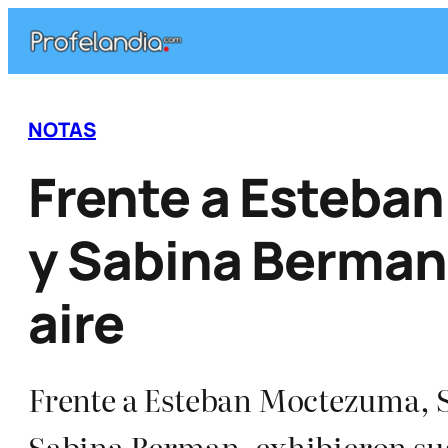
Saltar
al
contenido
NOTAS
Frente a Esteba
y Sabina Berman 
aire
Frente a Esteban Moctezuma, 
Sabina Berman, exhibieron sus