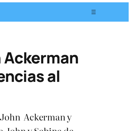
n Ackerman
encias al
, John Ackerman y
a John y Sabina de