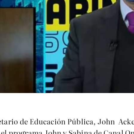
etario de Educación Pública, John Ac
e el programa John y Sabina de Canal O