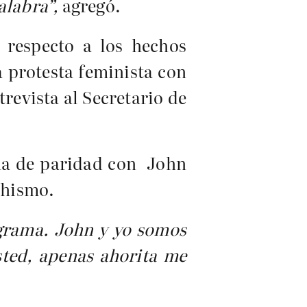
alabra”,
agregó.
respecto a los hechos
 protesta feminista con
trevista al Secretario de
ma de paridad con John
chismo.
ograma. John y yo somos
sted, apenas ahorita me