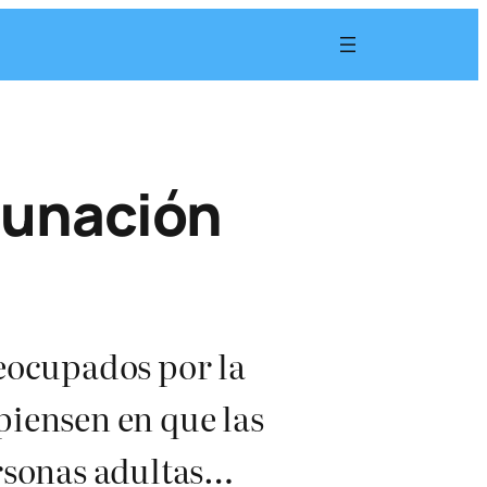
acunación
reocupados por la
piensen en que las
ersonas adultas…