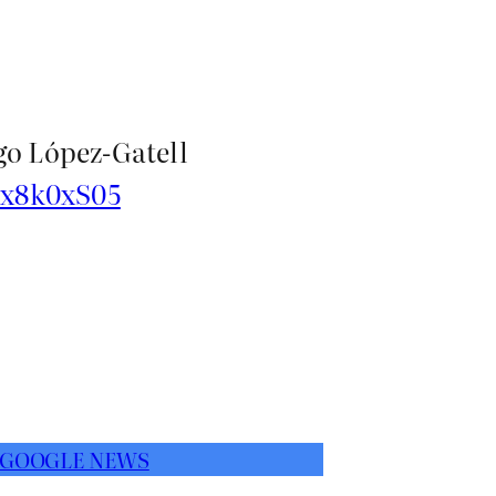
go López-Gatell
vx8k0xS05
 GOOGLE NEWS