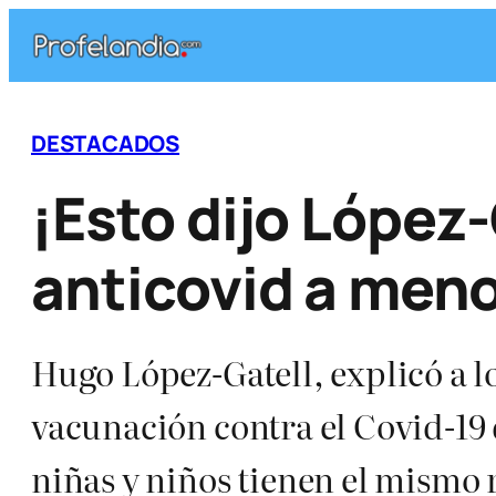
Saltar
al
contenido
DESTACADOS
¡Esto dijo López
anticovid a meno
Hugo López-Gatell, explicó a l
vacunación contra el Covid-19 
niñas y niños tienen el mismo 