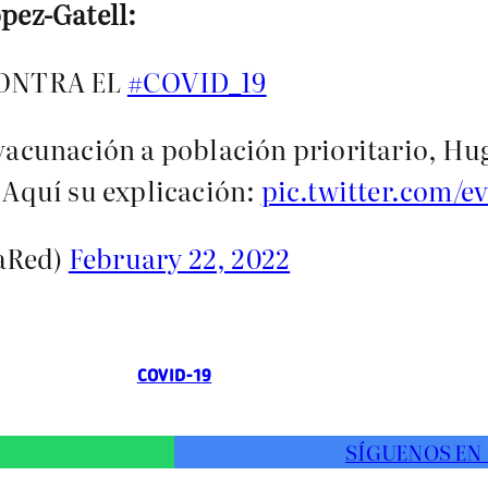
ópez-Gatell:
CONTRA EL
#COVID_19
 vacunación a población prioritario, Hu
 Aquí su explicación:
pic.twitter.com/e
aRed)
February 22, 2022
COVID-19
SÍGUENOS EN