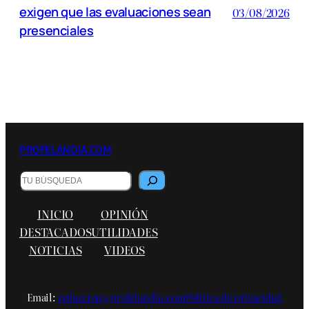
exigen que las evaluaciones sean
03/08/2026
presenciales
PROFELANDIA.COM
B
u
s
INICIO
OPINIÓN
c
a
DESTACADOS
UTILIDADES
r
NOTICIAS
VIDEOS
Email:
redaccion@profelandia.com
Política de privacidad