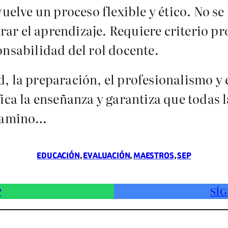
uelve un proceso flexible y ético. No se 
r el aprendizaje. Requiere criterio pro
onsabilidad del rol docente.
, la preparación, el profesionalismo y
fica la enseñanza y garantiza que todas
 camino…
EDUCACIÓN
, 
EVALUACIÓN
, 
MAESTROS
, 
SEP
P
SÍG