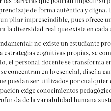
ar las barreras que podrían impedir su p
rendizaje de forma auténtica y digna. E
un pilar imprescindible, pues ofrece una
a la diversidad real que existe en cada 
undamental: no existe un estudiante pr
a estrategias cognitivas propias, se co
llo, el personal docente se transforma e
se concentran en lo esencial, diseña ca
e puedan ser utilizados por cualquier 
cipación exige conocimientos pedagógic
funda de la variabilidad humana suste