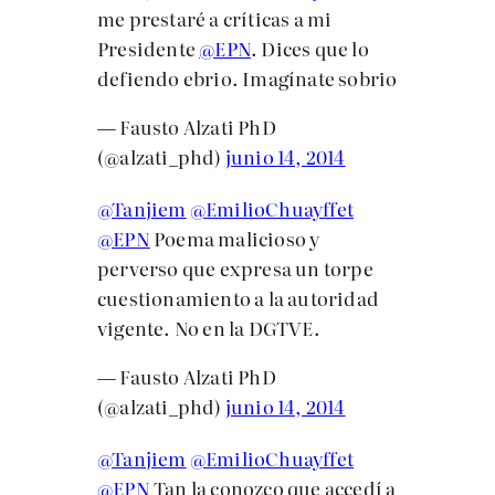
me prestaré a críticas a mi
Presidente
@EPN
. Dices que lo
defiendo ebrio. Imagínate sobrio
— Fausto Alzati PhD
(@alzati_phd)
junio 14, 2014
@Tanjiem
@EmilioChuayffet
@EPN
Poema malicioso y
perverso que expresa un torpe
cuestionamiento a la autoridad
vigente. No en la DGTVE.
— Fausto Alzati PhD
(@alzati_phd)
junio 14, 2014
@Tanjiem
@EmilioChuayffet
@EPN
Tan la conozco que accedí a