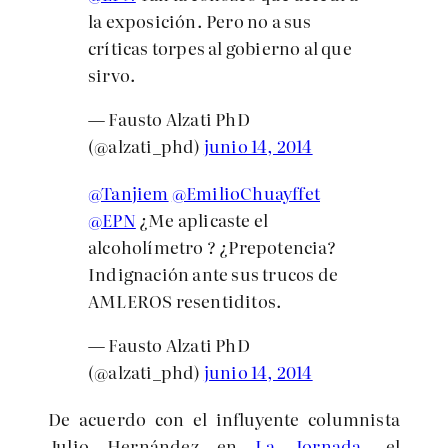
la exposición. Pero no a sus
críticas torpes al gobierno al que
sirvo.
— Fausto Alzati PhD
(@alzati_phd)
junio 14, 2014
@Tanjiem
@EmilioChuayffet
@EPN
¿Me aplicaste el
alcoholímetro ? ¿Prepotencia?
Indignación ante sus trucos de
AMLEROS resentiditos.
— Fausto Alzati PhD
(@alzati_phd)
junio 14, 2014
De acuerdo con el influyente columnista
Julio Hernández en
La Jornada
, el