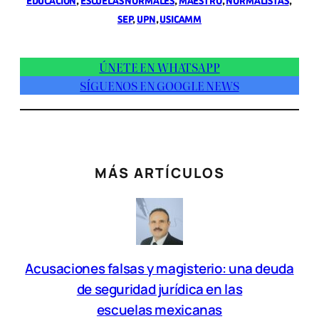
EDUCACIÓN
, 
ESCUELAS NORMALES
, 
MAESTRO
, 
NORMALISTAS
, 
SEP
, 
UPN
, 
USICAMM
ÚNETE EN WHATSAPP
SÍGUENOS EN GOOGLE NEWS
MÁS ARTÍCULOS
Acusaciones falsas y magisterio: una deuda
de seguridad jurídica en las
escuelas mexicanas