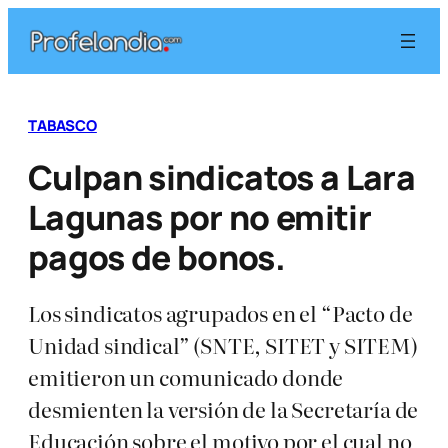
Saltar
al
contenido
TABASCO
Culpan sindicatos a Lara
Lagunas por no emitir
pagos de bonos.
Los sindicatos agrupados en el “Pacto de
Unidad sindical” (SNTE, SITET y SITEM)
emitieron un comunicado donde
desmienten la versión de la Secretaría de
Educación sobre el motivo por el cual no